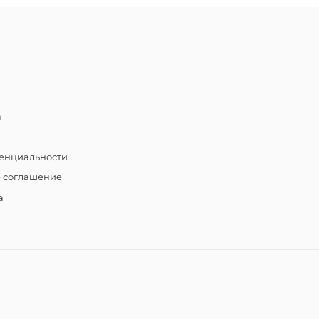
а
енциальности
е соглашение
а