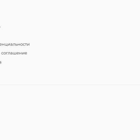
а
енциальности
е соглашение
а