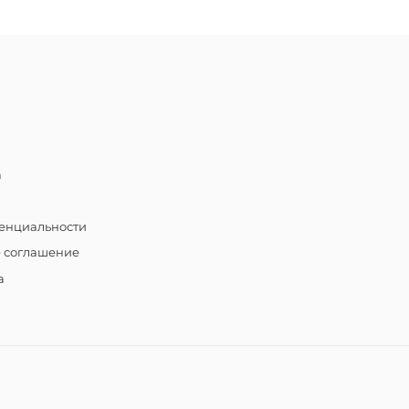
а
енциальности
е соглашение
а